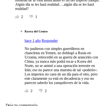
monetas de la vida anunciando el fin del imperio yanqui.
Algún día se les hará realidad….algún día se les hará
realidad?
2
1
Korea del Centro
hace 1 año
Responder
No pudieron con simples guerrilleros en
chancletas en Yemen, no doblegó a Rusia en
Ucrania, retrocedió en su guerra de aranceles con
China, ya nunca más podrá tocar a Korea del
Norte, no se animó a una operación terrestre en
Irán; eso no parece una muestra de tal «poderío».
Los imperios no caen de un día para el otro, pero
este claramente ya está en decadencia y eso no
parecen saberlo los yanquilovers de la vida.
2
2
Deja tu comentario