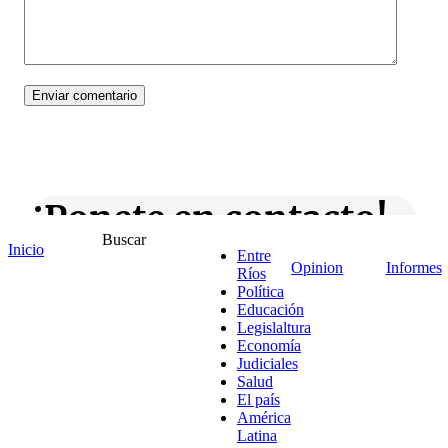
¡Ponete en contacto!
Buscar
Inicio
Entre
Opinion
Informes
Ríos
Política
Escribe aquí abajo lo que desees buscar
Educación
luego presiona el botón "buscar"
Legislaltura
Economía
Buscar
Buscar
Judiciales
O bien prueba
Salud
Buscar en el archivo
El país
América
Latina