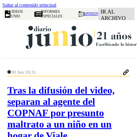
Saltar al contenido principal
IR AL
VIDEOS
INFORMES
OPINION
JUNIO
ESPECIALES
ARCHIVO
30 Jun 10:31
Tras la difusión del video,
separan al agente del
COPNAF por presunto
maltrato a un niño en un
hogar de Viale