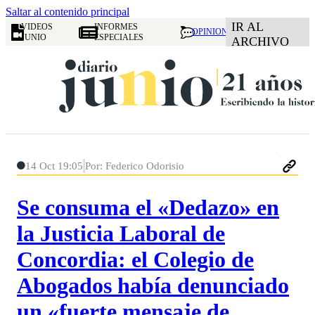
Saltar al contenido principal
IR AL
VIDEOS
INFORMES
OPINION
JUNIO
ESPECIALES
ARCHIVO
14 Oct 19:05
Por: Federico Odorisio
Se consuma el «Dedazo» en
la Justicia Laboral de
Concordia: el Colegio de
Abogados había denunciado
un «fuerte mensaje de