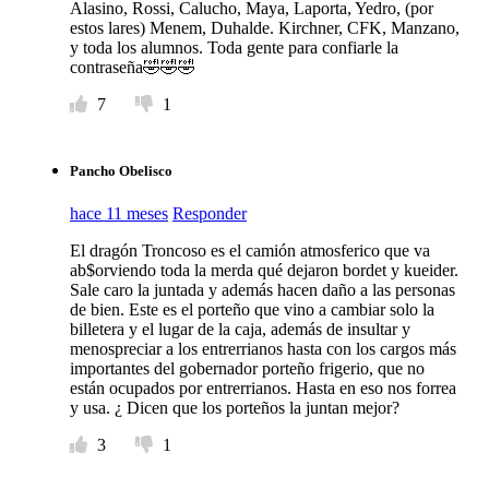
Alasino, Rossi, Calucho, Maya, Laporta, Yedro, (por
estos lares) Menem, Duhalde. Kirchner, CFK, Manzano,
y toda los alumnos. Toda gente para confiarle la
contraseña🤣🤣🤣
7
1
Pancho Obelisco
hace 11 meses
Responder
El dragón Troncoso es el camión atmosferico que va
ab$orviendo toda la merda qué dejaron bordet y kueider.
Sale caro la juntada y además hacen daño a las personas
de bien. Este es el porteño que vino a cambiar solo la
billetera y el lugar de la caja, además de insultar y
menospreciar a los entrerrianos hasta con los cargos más
importantes del gobernador porteño frigerio, que no
están ocupados por entrerrianos. Hasta en eso nos forrea
y usa. ¿ Dicen que los porteños la juntan mejor?
3
1