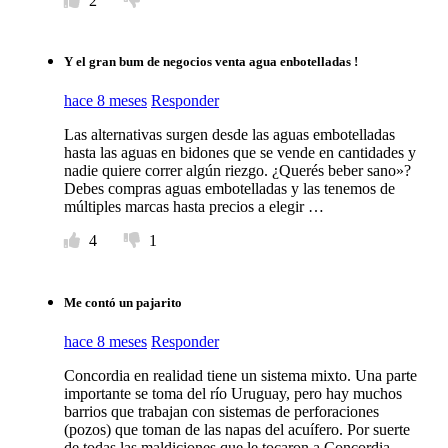
2
Y el gran bum de negocios venta agua enbotelladas !
hace 8 meses
Responder
Las alternativas surgen desde las aguas embotelladas
hasta las aguas en bidones que se vende en cantidades y
nadie quiere correr algún riezgo. ¿Querés beber sano»?
Debes compras aguas embotelladas y las tenemos de
múltiples marcas hasta precios a elegir …
4
1
Me contó un pajarito
hace 8 meses
Responder
Concordia en realidad tiene un sistema mixto. Una parte
importante se toma del río Uruguay, pero hay muchos
barrios que trabajan con sistemas de perforaciones
(pozos) que toman de las napas del acuífero. Por suerte
de todas las maldiciones que le tocaron a Concordia