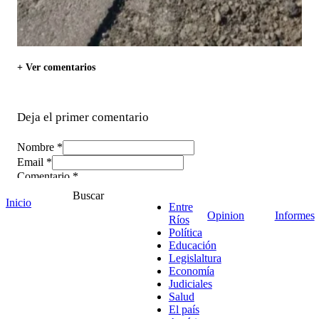
+ Ver comentarios
Deja el primer comentario
Nombre *
Email *
Comentario
*
Buscar
Inicio
Entre
Opinion
Informes
Ríos
Política
Educación
Legislaltura
Economía
Judiciales
Salud
El país