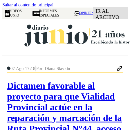
Saltar al contenido principal
IR AL
VIDEOS
INFORMES
OPINION
JUNIO
ESPECIALES
ARCHIVO
07 Ago 17:18
Por: Diana Slavkin
Dictamen favorable al
proyecto para que Vialidad
Provincial actúe en la
reparación y marcación de la
Ruta Provincial N°44, acceso