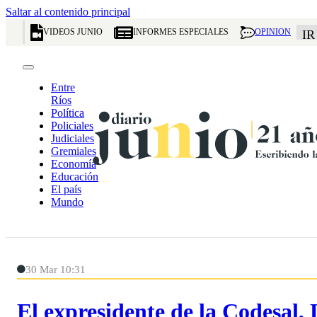
Saltar al contenido principal
VIDEOS JUNIO
INFORMES ESPECIALES
OPINION
IR
Entre
Ríos
Política
Policiales
Judiciales
Gremiales
Economía
Educación
El país
Mundo
30 Mar 10:31
El expresidente de la Codesal, 