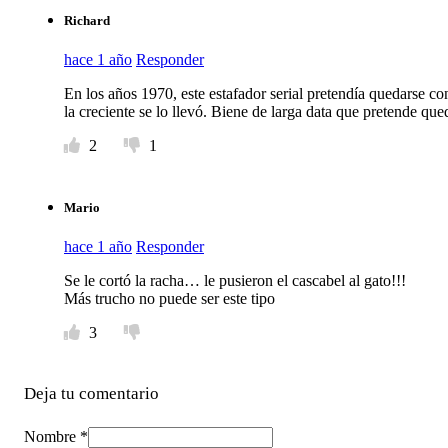
Richard
hace 1 año
Responder
En los años 1970, este estafador serial pretendía quedarse c
la creciente se lo llevó. Biene de larga data que pretende queda
2
1
Mario
hace 1 año
Responder
Se le cortó la racha… le pusieron el cascabel al gato!!!
Más trucho no puede ser este tipo
3
Deja tu comentario
Nombre *