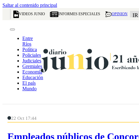
Saltar al contenido principal
VIDEOS JUNIO
INFORMES ESPECIALES
OPINION
IR
Entre
Ríos
Política
Policiales
Judiciales
Gremiales
Economía
Educación
El país
Mundo
22 Oct 17:44
Empleados públicos de Concord