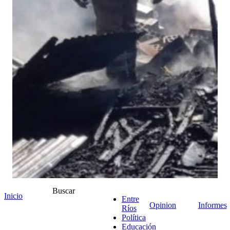
Buscar
Inicio
Entre
Opinion
Informes
Ríos
Política
Educación