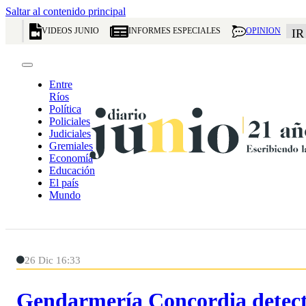
Saltar al contenido principal
VIDEOS JUNIO
INFORMES ESPECIALES
OPINION
IR
Entre
Ríos
Política
Policiales
Judiciales
Gremiales
Economía
Educación
El país
Mundo
26 Dic 16:33
Gendarmería Concordia detectó