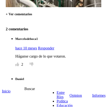
+ Ver comentarios
2 comentarios
Marcelodeboca1
hace 10 meses
Responder
Háganse cargo de lo que votaron.
2
Daniel
hace 10 meses
Responder
Buscar
Inicio
Entre
Opinion
Informes
Siempre envidiosos, siempre trancando, tienen todo
Ríos
contaminado del lado de ustedes y cuando hay un
Política
emprendimiento del lado uruguayo inventan cualquier
Educación