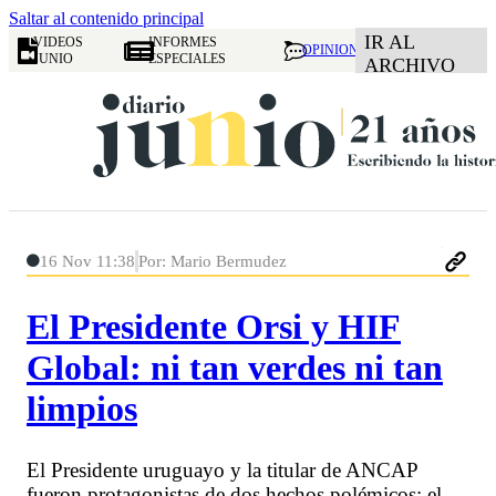
Saltar al contenido principal
IR AL
VIDEOS
INFORMES
OPINION
JUNIO
ESPECIALES
ARCHIVO
16 Nov 11:38
Por: Mario Bermudez
El Presidente Orsi y HIF
Global: ni tan verdes ni tan
limpios
El Presidente uruguayo y la titular de ANCAP
fueron protagonistas de dos hechos polémicos: el