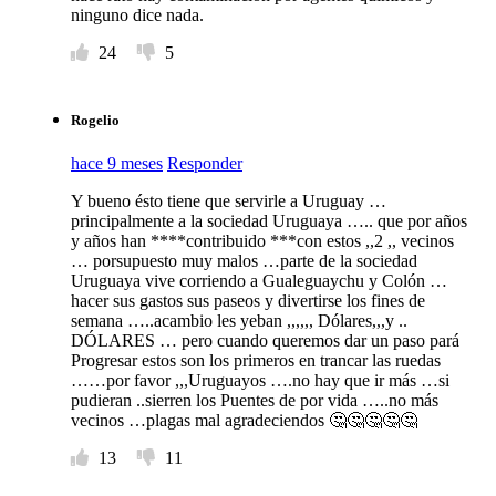
ninguno dice nada.
24
5
Rogelio
hace 9 meses
Responder
Y bueno ésto tiene que servirle a Uruguay …
principalmente a la sociedad Uruguaya ….. que por años
y años han ****contribuido ***con estos ,,2 ,, vecinos
… porsupuesto muy malos …parte de la sociedad
Uruguaya vive corriendo a Gualeguaychu y Colón …
hacer sus gastos sus paseos y divertirse los fines de
semana …..acambio les yeban ,,,,,, Dólares,,,y ..
DÓLARES … pero cuando queremos dar un paso pará
Progresar estos son los primeros en trancar las ruedas
……por favor ,,,Uruguayos ….no hay que ir más …si
pudieran ..sierren los Puentes de por vida …..no más
vecinos …plagas mal agradeciendos 🤔🤔🤔🤔🤔
13
11