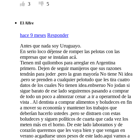
3
5
El Alfre
hace 9 meses
Responder
Antes que nada soy Uruguayo.
En serio loco déjense de romper las pelotas con las
empresas que se instalan acá.
Tienen mil quilombos para arreglar en Argentina
primero. Dejen de seguir manijeros que sus razones
tendrán para joder .pero la gran mayoría No tiene Ni idea
.pero se prenden a cualquier pelotudo que les tira cuatro
datos de los cuales No tienen idea.enbseruo No jodan si
sigue barato de ese lado seguiremos pasando a comprar
de todo un poco a almorzar cenar .a ir a operarmod de la
vista . Al dentista a comprar alimentos y boludeces en fin
a mover su economía y mantener los trabajos que
deberían hacerlo ustedes .pero se distraen con estas
boludeces y siguen políticos de cuarta que cada vez los
meten más en el horno. De este lado laboramos y de
corazón queremos que les vaya bien y que vengan en
verano acgadtarse unos pesos de este lado.aqui vamos a