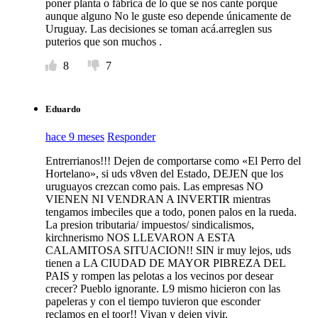
poner planta o fábrica de lo que se nos cante porque
aunque alguno No le guste eso depende únicamente de
Uruguay. Las decisiones se toman acá.arreglen sus
puterios que son muchos .
8
7
Eduardo
hace 9 meses
Responder
Entrerrianos!!! Dejen de comportarse como «El Perro del
Hortelano», si uds v8ven del Estado, DEJEN que los
uruguayos crezcan como pais. Las empresas NO
VIENEN NI VENDRAN A INVERTIR mientras
tengamos imbeciles que a todo, ponen palos en la rueda.
La presion tributaria/ impuestos/ sindicalismos,
kirchnerismo NOS LLEVARON A ESTA
CALAMITOSA SITUACION!! SIN ir muy lejos, uds
tienen a LA CIUDAD DE MAYOR PIBREZA DEL
PAIS y rompen las pelotas a los vecinos por desear
crecer? Pueblo ignorante. L9 mismo hicieron con las
papeleras y con el tiempo tuvieron que esconder
reclamos en el toor!! Vivan y dejen vivir.