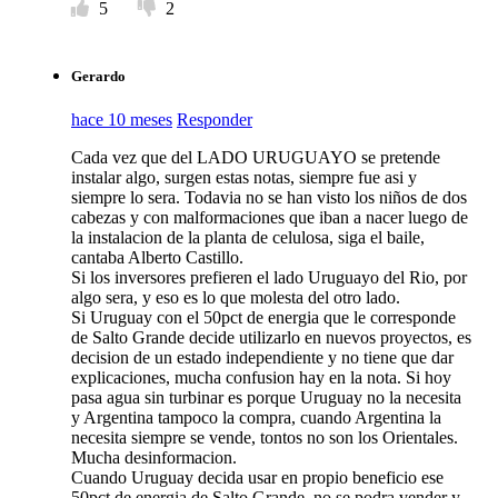
5
2
Gerardo
hace 10 meses
Responder
Cada vez que del LADO URUGUAYO se pretende
instalar algo, surgen estas notas, siempre fue asi y
siempre lo sera. Todavia no se han visto los niños de dos
cabezas y con malformaciones que iban a nacer luego de
la instalacion de la planta de celulosa, siga el baile,
cantaba Alberto Castillo.
Si los inversores prefieren el lado Uruguayo del Rio, por
algo sera, y eso es lo que molesta del otro lado.
Si Uruguay con el 50pct de energia que le corresponde
de Salto Grande decide utilizarlo en nuevos proyectos, es
decision de un estado independiente y no tiene que dar
explicaciones, mucha confusion hay en la nota. Si hoy
pasa agua sin turbinar es porque Uruguay no la necesita
y Argentina tampoco la compra, cuando Argentina la
necesita siempre se vende, tontos no son los Orientales.
Mucha desinformacion.
Cuando Uruguay decida usar en propio beneficio ese
50pct de energia de Salto Grande, no se podra vender y