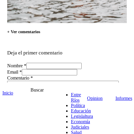
+ Ver comentarios
Deja el primer comentario
Nombre *
Email *
Comentario
*
Buscar
Inicio
Entre
Opinion
Informes
Ríos
Política
Educación
Legislaltura
Economía
Judiciales
Salud