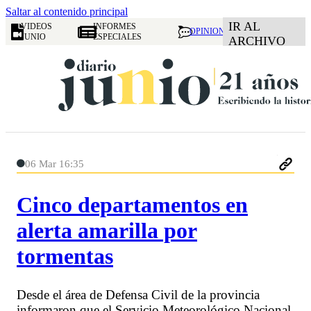
Saltar al contenido principal
IR AL
VIDEOS
INFORMES
OPINION
JUNIO
ESPECIALES
ARCHIVO
06 Mar 16:35
Cinco departamentos en
alerta amarilla por
tormentas
Desde el área de Defensa Civil de la provincia
informaron que el Servicio Meteorológico Nacional