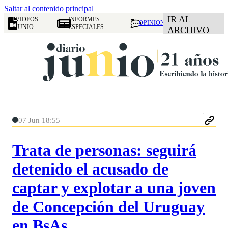
Saltar al contenido principal
IR AL
VIDEOS
INFORMES
OPINION
JUNIO
ESPECIALES
ARCHIVO
07 Jun 18:55
Trata de personas: seguirá
detenido el acusado de
captar y explotar a una joven
de Concepción del Uruguay
en BsAs