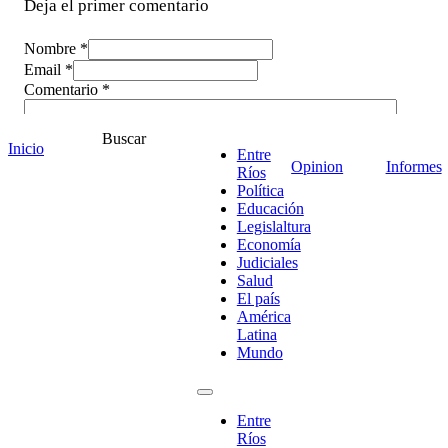
Deja el primer comentario
Nombre *
Email *
Comentario
*
Buscar
Inicio
Entre
Opinion
Informes
Ríos
Política
Educación
Legislaltura
Economía
Judiciales
Salud
El país
América
Latina
Mundo
¡Ponete en contacto!
Entre
Ríos