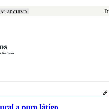
Di
 AL ARCHIVO
tural a puro látigo