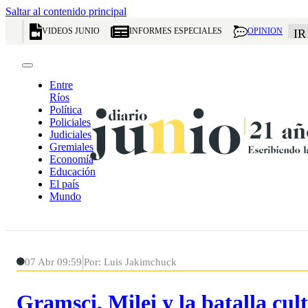
Saltar al contenido principal
VIDEOS JUNIO
INFORMES ESPECIALES
OPINION
IR
Entre
Ríos
Política
Policiales
Judiciales
Gremiales
Economía
Educación
El país
Mundo
07 Abr 09:59
Por: Luis Jakimchuck
Gramsci, Milei y la batalla cul