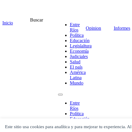
¡Ponete en contacto!
Buscar
Inicio
Entre
Opinion
Informes
Ríos
Política
Educación
Legislaltura
Escribe aquí abajo lo que desees buscar
Economía
luego presiona el botón "buscar"
Judiciales
Buscar
Buscar
Salud
O bien prueba
El país
Buscar en el archivo
América
Latina
Mundo
Entre
Ríos
Política
Educación
Legislaltura
Este sitio usa cookies para analítica y para mejorar tu experiencia. Al
Economía