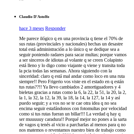
Claudio D'Astolfo
hace 3 meses
Responder
Me parece ilógico q en una provincia q tiene el 70% de
sus rutas (provinciales y nacionales) hechas un desastre
total está administración a lo único q se dedique sea a
seguir poniendo radares para sacar multas; porque vamos
a ser sinceros de idiotas al volante q se creen Colapinto
está lleno y lo digo como viajante q viene y transita toda
la pcia todas las semanas. Ahora siguiendo con la
sinceridad: claro q está mal andar como loco en una ruta
siempre!! Pero Frigerio vos viste en el estado en q están
tus rutas??!! Ya llevo cambiados 2 amortiguadores y 4
bieletas gracias a rutas como la 6, la 22, la 51, la 20, la 2,
la 1, la 32, la 12, la 39, la 18, la 14, la 127, la 14 y así
puedo seguir; y a vos no se te cae otra idea q no sea
encima seguir estafándonos con fotomultas por velocidad
como si tus rutas fueran un billar!!! La verdad q hay q
ser muuuuuy caradura!! Porqué mejor no pones a la sarta
de vagos q tenés al vicio a parcharlas al menos para q no
nos matemos o reventamos nuestro bien de trabajo como