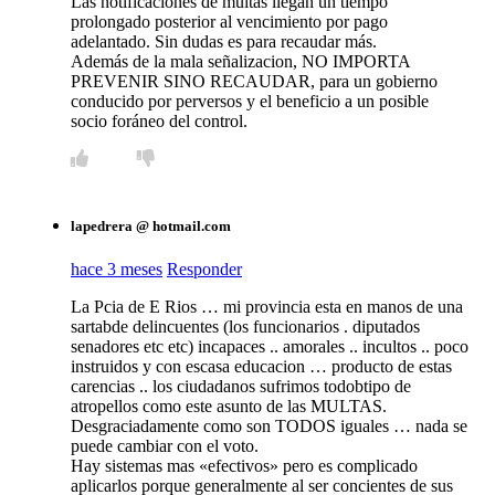
Las notificaciones de multas llegan un tiempo
prolongado posterior al vencimiento por pago
adelantado. Sin dudas es para recaudar más.
Además de la mala señalizacion, NO IMPORTA
PREVENIR SINO RECAUDAR, para un gobierno
conducido por perversos y el beneficio a un posible
socio foráneo del control.
lapedrera @ hotmail.com
hace 3 meses
Responder
La Pcia de E Rios … mi provincia esta en manos de una
sartabde delincuentes (los funcionarios . diputados
senadores etc etc) incapaces .. amorales .. incultos .. poco
instruidos y con escasa educacion … producto de estas
carencias .. los ciudadanos sufrimos todobtipo de
atropellos como este asunto de las MULTAS.
Desgraciadamente como son TODOS iguales … nada se
puede cambiar con el voto.
Hay sistemas mas «efectivos» pero es complicado
aplicarlos porque generalmente al ser concientes de sus