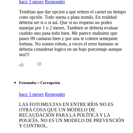
hace 3 meses
Responder
Tendrian que dar opcion a que retiren el carnet un tiempo
cono opción. Todo suena a plata nomás. En realidad
deberia ser si o si así. Que si no respetas no podes
manejar por 1 o 2 meses. Tambien se deberia evaluar
cuabdo uno pasa todo bien. Me parece malisimo que
pases 99 camaras bien y por una te cobren semejante
fortuna. No somos robots, a veces el error humano se
deberia considerar logico en un bajo porcentaje aunque
sea!!!
Fotomulta = Corrupción
hace 3 meses
Responder
LAS FOTOMULTAS EN ENTRE RÍOS NO ES
OTRA COSA QUE UN MODELO DE
RECAUDACIÓN PARA LA POLÍTICA Y LA
POLICÍA, NO ES UN MODELO DE PREVENCIÓN
Y CONTROL.