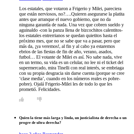
Los estatales, que votaron a Frigerio y Milei, pareciera
que están nerviosos, no?….Quieren asegurarse la platita
antes que arranque el nuevo gobierno, que no da
ninguna garantía de nada. Una vez que cobren sueldo y
aguinaldo -con la panza llena de bizcochitos calentitos-
los estatales entrerrianos se quedan quietitos hasta el
próximo mes, que no se sabe que va a pasar, pero que
más da, ¡ya veremos!, al fin y al cabo ya estaremos
ebrios de las fiestas de fin de año, verano, asados,
futbol… El votante de Milei es así. No sabe nada, vive
en un termo, su vida es un celular, no lee ni el ticket del
supermercado, mira Tinelli con real interés, se embriaga
con su propia desgracia sin darse cuenta (porque se cree
‘clase media’, cuando en los números reales es pobre-
pobre). Ojalá Frigerio-Milei les de todo lo que les
prometió. Felicidades.
Quien la tiene más larga y linda, un justicialista de derecha o un
progre de ultra derecha?