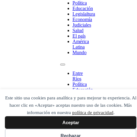
Escribe aquí abajo lo que desees buscar
Política
luego presiona el botón "buscar"
Educación
Buscar
Legislaltura
Buscar
Economía
O bien prueba
Judiciales
Buscar en el archivo
Salud
El país
América
Latina
Mundo
Entre
Ríos
Política
Educación
Legislaltura
Este sitio usa cookies para analítica y para mejorar tu experiencia. Al
Economía
hacer clic en «Aceptar» aceptas nuestro uso de las cookies. Más
Judiciales
Salud
información en nuestra
política de privacidad
.
El país
Aceptar
América
Latina
Mundo
Rechazar