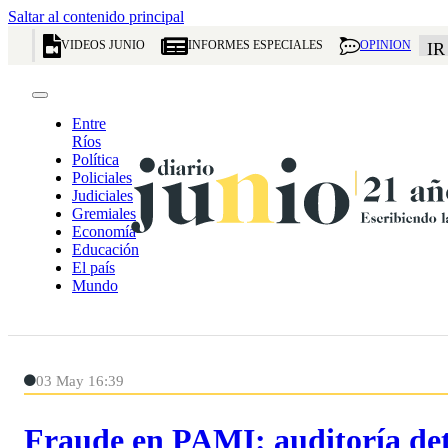
Saltar al contenido principal
VIDEOS JUNIO
INFORMES ESPECIALES
OPINION
IR
Entre
Ríos
Política
Policiales
Judiciales
Gremiales
Economía
Educación
El país
Mundo
03 May 16:39
Fraude en PAMI: auditoría det