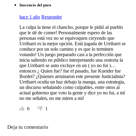
Inocencio del puro
hace 1 año
Responder
La culpa la tiene el chancho, porque le pidió al pueblo
que le dé de comer! Personalmente espero de las
personas está vez no se equivoquen creyendo que
Urribarri es la mejor opción. Está jugada de Urribarri se
conduce por un solo camino y es que lo terminen
votando! Un juego preparado casi a la perfección que
inicia saliendo en público interpretando una oratoria la
que Urribarri se auto excluye en un ( yo no fui )…
entonces ¿ Quien fue? fue el pasado, fue Kueider fue
Bordet? ¿Quienes arruinaron este presente Justicialista?
Urribarri oculta un haz debajo la manga, una estrategia,
un discurso señalando como culpables, entre otros al
actual gobierno que voto la gente y dice yo no fui, a mí
no me señalen, no me miren a mi!
6
1
Deja tu comentario