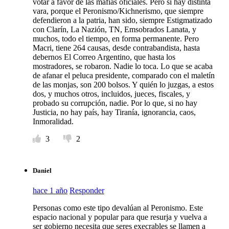
votar a favor de las mafias oficiales. Pero sí hay distinta
vara, porque el Peronismo/Kichnerismo, que siempre
defendieron a la patria, han sido, siempre Estigmatizado
con Clarín, La Nazión, TN, Emsobrados Lanata, y
muchos, todo el tiempo, en forma permanente. Pero
Macri, tiene 264 causas, desde contrabandista, hasta
debernos El Correo Argentino, que hasta los
mostradores, se robaron. Nadie lo toca. Lo que se acaba
de afanar el peluca presidente, comparado con el maletín
de las monjas, son 200 bolsos. Y quién lo juzgas, a estos
dos, y muchos otros, incluidos, jueces, fiscales, y
probado su corrupción, nadie. Por lo que, si no hay
Justicia, no hay país, hay Tiranía, ignorancia, caos,
Inmoralidad.
3
2
Daniel
hace 1 año
Responder
Personas como este tipo devalúan al Peronismo. Este
espacio nacional y popular para que resurja y vuelva a
ser gobierno necesita que seres execrables se llamen a