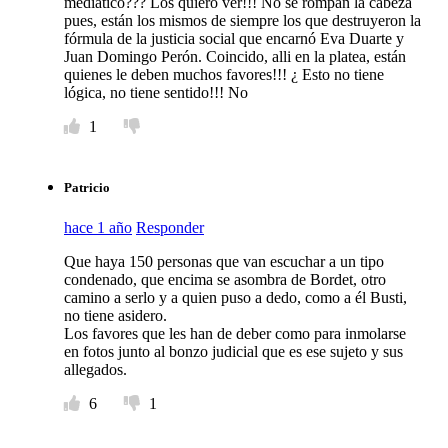
mediático??? Los quiero ver!!! No se rompan la cabeza
pues, están los mismos de siempre los que destruyeron la
fórmula de la justicia social que encarnó Eva Duarte y
Juan Domingo Perón. Coincido, alli en la platea, están
quienes le deben muchos favores!!! ¿ Esto no tiene
lógica, no tiene sentido!!! No
1
Patricio
hace 1 año
Responder
Que haya 150 personas que van escuchar a un tipo
condenado, que encima se asombra de Bordet, otro
camino a serlo y a quien puso a dedo, como a él Busti,
no tiene asidero.
Los favores que les han de deber como para inmolarse
en fotos junto al bonzo judicial que es ese sujeto y sus
allegados.
6
1