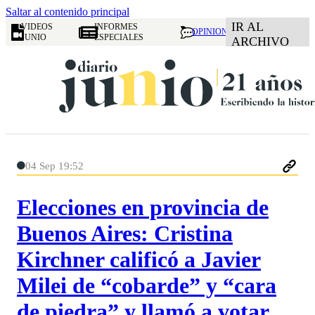
Saltar al contenido principal
IR AL
VIDEOS
INFORMES
OPINION
JUNIO
ESPECIALES
ARCHIVO
04 Sep 19:52
Elecciones en provincia de
Buenos Aires: Cristina
Kirchner calificó a Javier
Milei de “cobarde” y “cara
de piedra” y llamó a votar