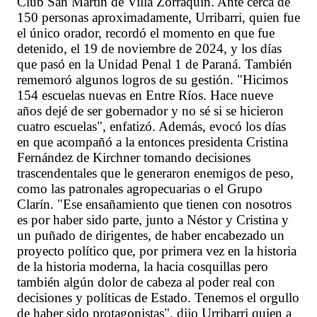
Club San Martín de Villa Zorraquin. Ante cerca de
150 personas aproximadamente, Urribarri, quien fue
el único orador, recordó el momento en que fue
detenido, el 19 de noviembre de 2024, y los días
que pasó en la Unidad Penal 1 de Paraná. También
rememoró algunos logros de su gestión. "Hicimos
154 escuelas nuevas en Entre Ríos. Hace nueve
años dejé de ser gobernador y no sé si se hicieron
cuatro escuelas", enfatizó. Además, evocó los días
en que acompañó a la entonces presidenta Cristina
Fernández de Kirchner tomando decisiones
trascendentales que le generaron enemigos de peso,
como las patronales agropecuarias o el Grupo
Clarín. "Ese ensañamiento que tienen con nosotros
es por haber sido parte, junto a Néstor y Cristina y
un puñado de dirigentes, de haber encabezado un
proyecto político que, por primera vez en la historia
de la historia moderna, la hacia cosquillas pero
también algún dolor de cabeza al poder real con
decisiones y políticas de Estado. Tenemos el orgullo
de haber sido protagonistas", dijo Urribarri quien a