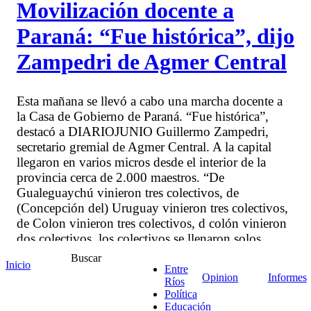
Movilización docente a
Paraná: “Fue histórica”, dijo
Zampedri de Agmer Central
Esta mañana se llevó a cabo una marcha docente a
la Casa de Gobierno de Paraná. “Fue histórica”,
destacó a DIARIOJUNIO Guillermo Zampedri,
secretario gremial de Agmer Central. A la capital
llegaron en varios micros desde el interior de la
provincia cerca de 2.000 maestros. “De
Gualeguaychú vinieron tres colectivos, de
(Concepción del) Uruguay vinieron tres colectivos,
de Colon vinieron tres colectivos, d colón vinieron
dos colectivos. los colectivos se llenaron solos
porque hay mucho malestar, mucha bronca”, dijo.
Buscar
Inicio
Se calcula que otros 3.000 o 4.000 docentes se
Entre
Opinion
Informes
Ríos
sumaron desde el departamento Paraná. La
Política
movilización llegó a ser de 10 cuadras de largo.
Educación