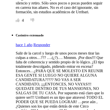
silencio y retiro. Sólo unos pocos o pocas pueden seguir
en carrera tras añares. No es el caso del ignorante, sin
formación, sin estudios académicos de Urribari.
4
Casimiro extenuado
hace 1 año
Responder
Salir de la carcel y luego de unos pocos meses tirar las
culpas a otros…??? ….(¿?)…. Mmmm. ¡Por dios!!! Que
falta de coherencia y sentido propio de lo lógico. ¿El tipo
totalmente descolgado, pidiendo entrar en escena?
Entonces…¿PARA QUE SE MOLESTO EN REUNIR
ESA GENTE SI LUEGO NO QUIERE ALGUNA
CANDIDATURA????? NO VAS A SER
CANDIDATO, ¡¡¡ENTONCES, NO VAYAS!!!
QUEDATE DENTRO DE TUS MANSIONES, NO
SALGAS DE TU CASA. Por supuesto está claro que lo
quiere ser!!! Urribarri es un tipo que atravesó TODO EL
PODER QUE SE PUEDA LOGRAR! …peor aún ,
¿Quienes son los que están detrás de este Circo