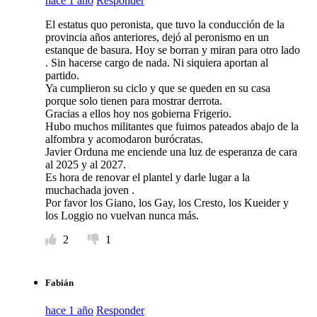
hace 1 año
Responder
El estatus quo peronista, que tuvo la conducción de la
provincia años anteriores, dejó al peronismo en un
estanque de basura. Hoy se borran y miran para otro lado
. Sin hacerse cargo de nada. Ni siquiera aportan al
partido.
Ya cumplieron su ciclo y que se queden en su casa
porque solo tienen para mostrar derrota.
Gracias a ellos hoy nos gobierna Frigerio.
Hubo muchos militantes que fuimos pateados abajo de la
alfombra y acomodaron burócratas.
Javier Orduna me enciende una luz de esperanza de cara
al 2025 y al 2027.
Es hora de renovar el plantel y darle lugar a la
muchachada joven .
Por favor los Giano, los Gay, los Cresto, los Kueider y
los Loggio no vuelvan nunca más.
2
1
Fabián
hace 1 año
Responder