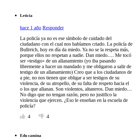
Leticia
hace 1 año
Responder
La policía ya no es ese símbolo de cuidado del
ciudadano con el cual nos habíamos criado. La policía de
Bullrrich, hoy en día da miedo. Ya no se la respeta más,
porque ellos no respetan a nadie. Dan miedo…. Me tocó
ser «testigo» de un allanamiento (yo iba pasando
libremente a hacer un mandado y me obligaron a salir de
testigo de un allanamiento) Creo que a los ciudadanos de
a pie, no nos tienen que obligar a ser testigos de su
violencia, de su atropello, de su falta de respeto hacia el
o los que allanan. Son violentos, altaneros. Dan miedo…
No digo que no tengan razón, pero no justifico la
violencia que ejercen. ¿Eso le enseñan en la escuela de
policía?
4
4
Edu camina