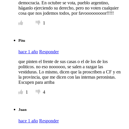
democracia. En octubre se vota, pueblo argentino,
háganlo ejerciendo su derecho, pero no voten cualquier
cosa que nos jodemos todos, por favooooooooor!!!!!
1
Pitu
hace 1 año
Responder
que pinten el frente de sus casas o el de los de los
politicos. no eso noooooo, se salen a razgar las
vestiduras. Lo mismo, dicen que la proscriben a CF y en
la provincia, que me dicen con las internas peronistas.
Escupen para arriba
1
4
Juan
hace 1 año
Responder