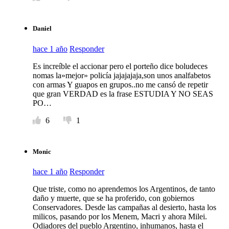
Daniel
hace 1 año
Responder
Es increíble el accionar pero el porteño dice boludeces
nomas la»mejor» policía jajajajaja,son unos analfabetos
con armas Y guapos en grupos..no me cansó de repetir
que gran VERDAD es la frase ESTUDIA Y NO SEAS
PO…
6
1
Monic
hace 1 año
Responder
Que triste, como no aprendemos los Argentinos, de tanto
daño y muerte, que se ha proferido, con gobiernos
Conservadores. Desde las campañas al desierto, hasta los
milicos, pasando por los Menem, Macri y ahora Milei.
Odiadores del pueblo Argentino, inhumanos, hasta el