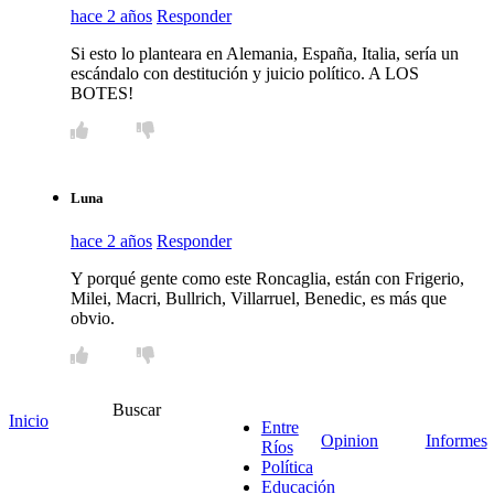
hace 2 años
Responder
Si esto lo planteara en Alemania, España, Italia, sería un
escándalo con destitución y juicio político. A LOS
BOTES!
Luna
hace 2 años
Responder
Y porqué gente como este Roncaglia, están con Frigerio,
Milei, Macri, Bullrich, Villarruel, Benedic, es más que
obvio.
Buscar
Inicio
Deja tu comentario
Entre
Opinion
Informes
Ríos
Política
Nombre *
Educación