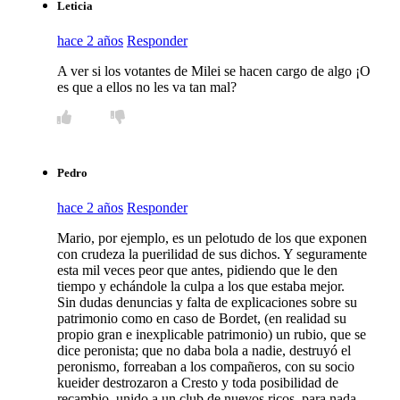
Leticia
hace 2 años
Responder
A ver si los votantes de Milei se hacen cargo de algo ¡O
es que a ellos no les va tan mal?
Pedro
hace 2 años
Responder
Mario, por ejemplo, es un pelotudo de los que exponen
con crudeza la puerilidad de sus dichos. Y seguramente
esta mil veces peor que antes, pidiendo que le den
tiempo y echándole la culpa a los que estaba mejor.
Sin dudas denuncias y falta de explicaciones sobre su
patrimonio como en caso de Bordet, (en realidad su
propio gran e inexplicable patrimonio) un rubio, que se
dice peronista; que no daba bola a nadie, destruyó el
peronismo, forreaban a los compañeros, con su socio
kueider destrozaron a Cresto y toda posibilidad de
recambio, unido a un club de nuevos ricos, para nada