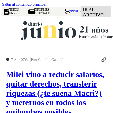
Saltar al contenido principal
IR AL
VIDEOS
INFORMES
OPINION
JUNIO
ESPECIALES
ARCHIVO
17 Abr 07:31
Por: Claudio Gastaldi
Milei vino a reducir salarios,
quitar derechos, transferir
riquezas (¿te suena Macri?)
y meternos en todos los
quilombos posibles