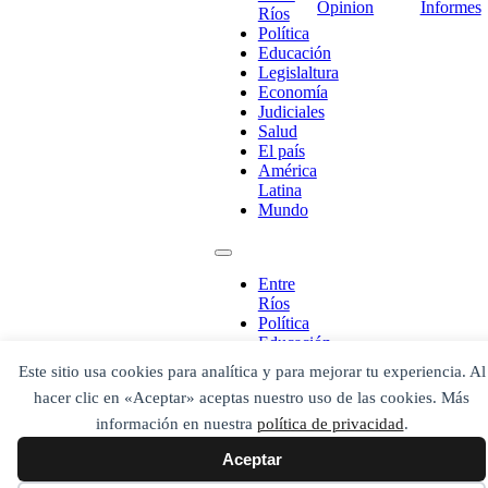
Opinion
Informes
Ríos
Política
Educación
Legislaltura
Economía
Judiciales
Salud
El país
América
¡Ponete en contacto!
Latina
Mundo
Entre
Escribe aquí abajo lo que desees buscar
Ríos
luego presiona el botón "buscar"
Política
Buscar
Buscar
Educación
O bien prueba
Legislaltura
Este sitio usa cookies para analítica y para mejorar tu experiencia. Al
Buscar en el archivo
Economía
hacer clic en «Aceptar» aceptas nuestro uso de las cookies. Más
Judiciales
Salud
información en nuestra
política de privacidad
.
El país
Aceptar
América
Latina