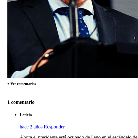
+ Ver comentarios
1 comentario
Leticia
hace 2 años
Responder
Ahora el presidente está ocupado de lleno en el escándalo 