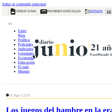
Saltar al contenido principal
VIDEOS JUNIO
INFORMES ESPECIALES
OPINION
IR
Entre
Ríos
Política
Policiales
Judiciales
Gremiales
Economía
Educación
El país
Mundo
11 Ago 12:03
Los juegos del hambre en la er