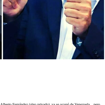
de Alberto Fernández (algo privado), ya se ocupó de Venezuela…pero