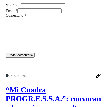
Nombre *
Email *
Comentario
*
28 Ene 19:20
“Mi Cuadra
PROGR.E.S.S.A.”: convocan