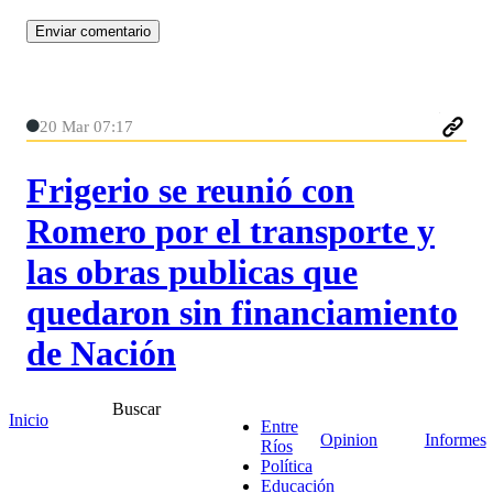
20 Mar 07:17
Frigerio se reunió con
Romero por el transporte y
las obras publicas que
quedaron sin financiamiento
de Nación
Buscar
El gobernador Rogelio Frigerio mantuvo una
Inicio
Entre
audiencia con la intendenta Rosario Romero para
Opinion
Informes
Ríos
tratar las medidas que ejecuta el municipio de
Política
Paraná para garantizar la prestación del servicio.
Educación