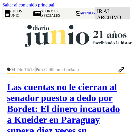
Saltar al contenido principal
IR AL
VIDEOS
INFORMES
OPINION
JUNIO
ESPECIALES
ARCHIVO
04 Dic 16:13
Por: Guillermo Luciano
Las cuentas no le cierran al
senador puesto a dedo por
Bordet: El dinero incautado
a Kueider en Paraguay
supera diez veces su