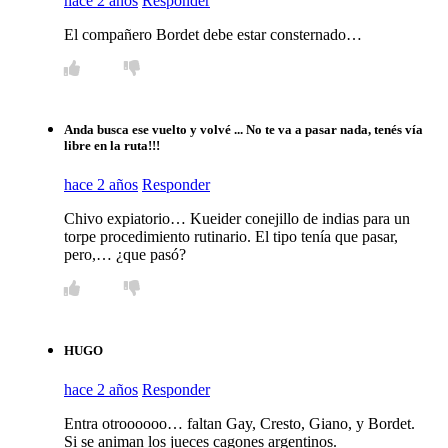
hace 2 años
Responder
El compañero Bordet debe estar consternado…
Anda busca ese vuelto y volvé ... No te va a pasar nada, tenés vía
libre en la ruta!!!
hace 2 años
Responder
Chivo expiatorio… Kueider conejillo de indias para un
torpe procedimiento rutinario. El tipo tenía que pasar,
pero,… ¿que pasó?
HUGO
hace 2 años
Responder
Entra otroooooo… faltan Gay, Cresto, Giano, y Bordet.
Si se animan los jueces cagones argentinos.