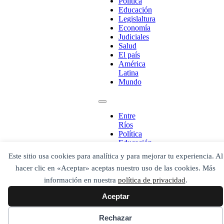
Política
Educación
Legislaltura
Economía
¡Ponete en contacto!
Judiciales
Salud
El país
América
Latina
Escribe aquí abajo lo que desees buscar
Mundo
luego presiona el botón "buscar"
Buscar
Buscar
O bien prueba
Entre
Buscar en el archivo
Ríos
Política
Educación
Legislaltura
Este sitio usa cookies para analítica y para mejorar tu experiencia. Al
Economía
hacer clic en «Aceptar» aceptas nuestro uso de las cookies. Más
Judiciales
Salud
información en nuestra
política de privacidad
.
El país
Aceptar
América
Latina
Mundo
Rechazar