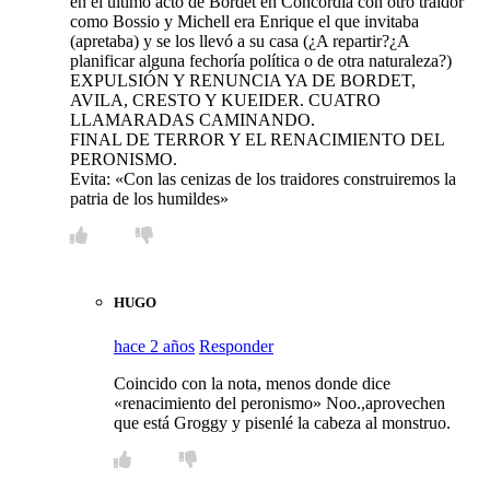
en el último acto de Bordet en Concordia con otro traidor
como Bossio y Michell era Enrique el que invitaba
(apretaba) y se los llevó a su casa (¿A repartir?¿A
planificar alguna fechoría política o de otra naturaleza?)
EXPULSIÓN Y RENUNCIA YA DE BORDET,
AVILA, CRESTO Y KUEIDER. CUATRO
LLAMARADAS CAMINANDO.
FINAL DE TERROR Y EL RENACIMIENTO DEL
PERONISMO.
Evita: «Con las cenizas de los traidores construiremos la
patria de los humildes»
HUGO
hace 2 años
Responder
Coincido con la nota, menos donde dice
«renacimiento del peronismo» Noo.,aprovechen
que está Groggy y pisenlé la cabeza al monstruo.