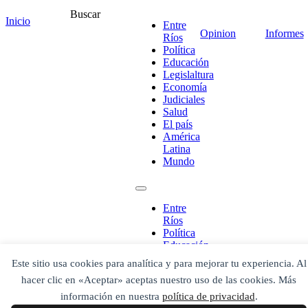
Buscar
Inicio
Entre
Opinion
Informes
Ríos
Política
Educación
Legislaltura
Economía
¡Ponete en contacto!
Judiciales
Salud
El país
América
Latina
Mundo
Escribe aquí abajo lo que desees buscar
luego presiona el botón "buscar"
Buscar
Buscar
Entre
O bien prueba
Ríos
Buscar en el archivo
Política
Educación
Legislaltura
Este sitio usa cookies para analítica y para mejorar tu experiencia. Al
Economía
hacer clic en «Aceptar» aceptas nuestro uso de las cookies. Más
Judiciales
Salud
información en nuestra
política de privacidad
.
El país