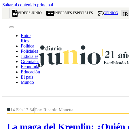
Saltar al contenido principal
VIDEOS JUNIO
INFORMES ESPECIALES
OPINION
IR
Entre
Ríos
Política
Policiales
Judiciales
Gremiales
Economía
Educación
El país
Mundo
14 Feb 17:34
Por: Ricardo Monetta
La maga del Kremlin: ¿Quién es