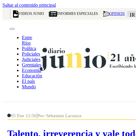
Saltar al contenido principal
VIDEOS JUNIO
INFORMES ESPECIALES
OPINION
IR
Entre
Ríos
Política
Policiales
Judiciales
Gremiales
Economía
Educación
El país
Mundo
05 Ene 12:50
Por: Sebastian Lacunza
Talento, irreverencia y vale to