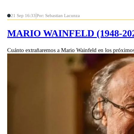
21 Sep 16:33
Por: Sebastian Lacunza
MARIO WAINFELD (1948-2023)
Cuánto extrañaremos a Mario Wainfeld en los próximos 