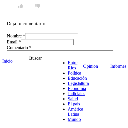
Deja tu comentario
Nombre *
Email *
Comentario
*
Buscar
Inicio
Entre
Opinion
Informes
Ríos
Política
Educación
Legislaltura
Economía
Judiciales
Salud
El país
América
Latina
Mundo