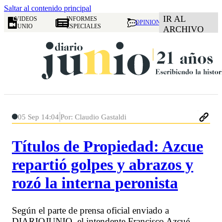
Saltar al contenido principal
IR AL
VIDEOS
INFORMES
OPINION
JUNIO
ESPECIALES
ARCHIVO
05 Sep 14:04
Por: Claudio Gastaldi
Títulos de Propiedad: Azcue
repartió golpes y abrazos y
rozó la interna peronista
Según el parte de prensa oficial enviado a
DIARIOJUNIO, el intendente Francisco Azcué,