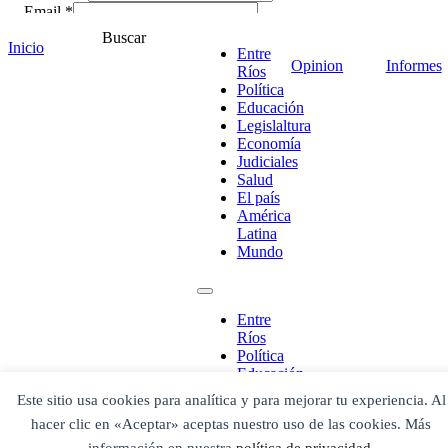
Email *
Comentario
*
Buscar
Inicio
Entre
Opinion
Informes
Ríos
Política
Educación
Legislaltura
Economía
Judiciales
Salud
El país
América
Latina
Mundo
¡Ponete en contacto!
Entre
Ríos
Política
Educación
Legislaltura
Este sitio usa cookies para analítica y para mejorar tu experiencia. Al
Economía
Escribe aquí abajo lo que desees buscar
hacer clic en «Aceptar» aceptas nuestro uso de las cookies. Más
Judiciales
luego presiona el botón "buscar"
Salud