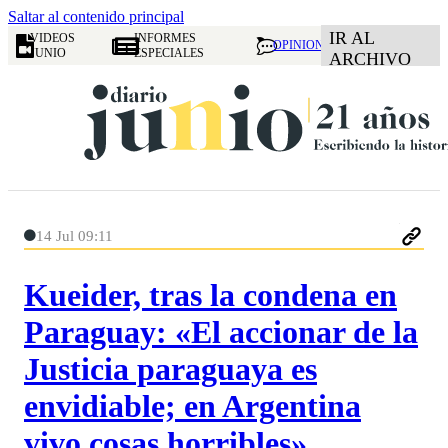
Saltar al contenido principal
IR AL
VIDEOS
INFORMES
OPINION
JUNIO
ESPECIALES
ARCHIVO
14 Jul 09:11
Kueider, tras la condena en
Paraguay: «El accionar de la
Justicia paraguaya es
envidiable; en Argentina
vivo cosas horribles»