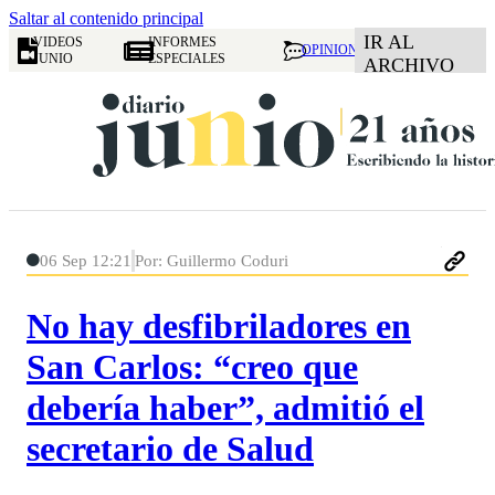
Saltar al contenido principal
IR AL
VIDEOS
INFORMES
OPINION
JUNIO
ESPECIALES
ARCHIVO
06 Sep 12:21
Por: Guillermo Coduri
No hay desfibriladores en
San Carlos: “creo que
debería haber”, admitió el
secretario de Salud