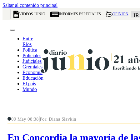
Saltar al contenido principal
VIDEOS JUNIO
INFORMES ESPECIALES
OPINION
IR
Entre
Ríos
Política
Policiales
Judiciales
Gremiales
Economía
Educación
El país
Mundo
09 May 08:38
Por: Diana Slavkin
En Concordia la mayoría de las