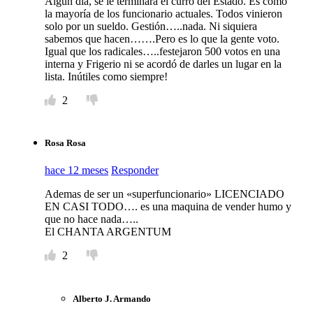
Algún día, se le terminara el curro del Estado. Es como
la mayoría de los funcionario actuales. Todos vinieron
solo por un sueldo. Gestión…..nada. Ni siquiera
sabemos que hacen…….Pero es lo que la gente voto.
Igual que los radicales…..festejaron 500 votos en una
interna y Frigerio ni se acordó de darles un lugar en la
lista. Inútiles como siempre!
2
Rosa Rosa
hace 12 meses
Responder
Ademas de ser un «superfuncionario» LICENCIADO
EN CASI TODO…. es una maquina de vender humo y
que no hace nada…..
El CHANTA ARGENTUM
2
Alberto J. Armando