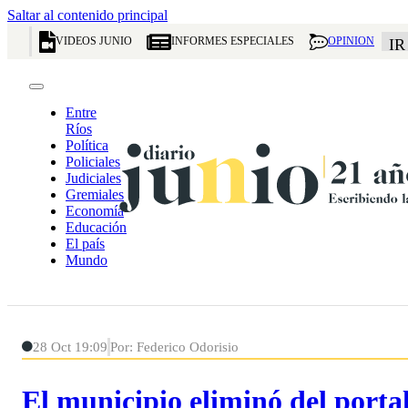
Saltar al contenido principal
VIDEOS JUNIO
INFORMES ESPECIALES
OPINION
IR
Entre
Ríos
Política
Policiales
Judiciales
Gremiales
Economía
Educación
El país
Mundo
28 Oct 19:09
Por: Federico Odorisio
El municipio eliminó del portal