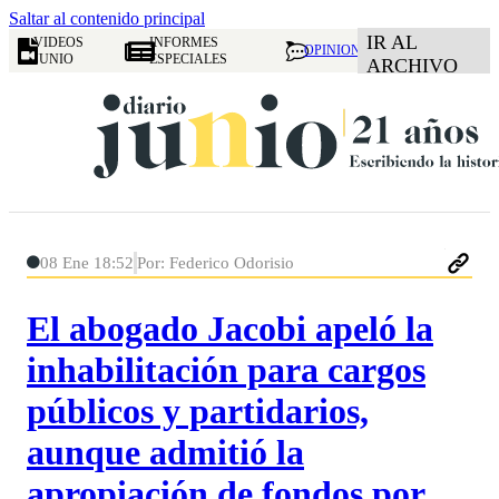
Saltar al contenido principal
IR AL
VIDEOS
INFORMES
OPINION
JUNIO
ESPECIALES
ARCHIVO
08 Ene 18:52
Por: Federico Odorisio
El abogado Jacobi apeló la
inhabilitación para cargos
públicos y partidarios,
aunque admitió la
apropiación de fondos por