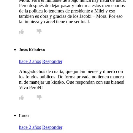
Mora. Para el militante de abajo nunca hay nada de nada.
Pero después de dejar pasar y tolerar a estos mercenarios
de la política lo tenemos de presidente a Milei y eso
tambien es obra y gracias de los Jacobi – Mora. Por eso
la limpieza y cárcel tiene que ser total.
Justo Keladron
hace 2 años
Responder
Abogaduchos de cuarta, que juntan bienes y dinero con
los fondos públicos. De forma privada no tienen manera
ni de manejar un kiosko. Que respondan con sus bienes!
Viva PeroN!
Lucas
hace 2 años
Responder