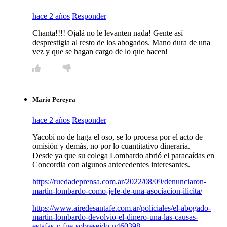
hace 2 años
Responder
Chanta!!!! Ojalá no le levanten nada! Gente así
desprestigia al resto de los abogados. Mano dura de una
vez y que se hagan cargo de lo que hacen!
Mario Pereyra
hace 2 años
Responder
Yacobi no de haga el oso, se lo procesa por el acto de
omisión y demás, no por lo cuantitativo dineraria.
Desde ya que su colega Lombardo abrió el paracaídas en
Concordia con algunos antecedentes interesantes.
https://ruedadeprensa.com.ar/2022/08/09/denunciaron-
martin-lombardo-como-jefe-de-una-asociacion-ilicita/
https://www.airedesantafe.com.ar/policiales/el-abogado-
martin-lombardo-devolvio-el-dinero-una-las-causas-
estafas-y-fue-sobreseido-n460398