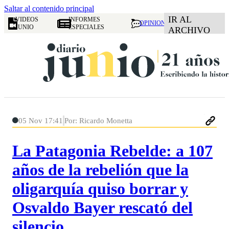
Saltar al contenido principal
IR AL
VIDEOS
INFORMES
OPINION
JUNIO
ESPECIALES
ARCHIVO
05 Nov 17:41
Por: Ricardo Monetta
La Patagonia Rebelde: a 107
años de la rebelión que la
oligarquía quiso borrar y
Osvaldo Bayer rescató del
silencio