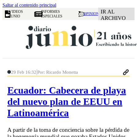
Saltar al contenido principal
IR AL
VIDEOS
INFORMES
OPINION
JUNIO
ESPECIALES
ARCHIVO
29 Feb 16:32
Por: Ricardo Monetta
Ecuador: Cabecera de playa
del nuevo plan de EEUU en
Latinoamérica
A partir de la toma de conciencia sobre la pérdida de
la hegemonía mundial que gozaba Estados Unidos