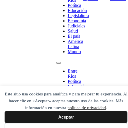
Ríos
Política
Educación
Legislaltura
Economía
Judiciales
Salud
El país
América
Latina
Mundo
¡Ponete en contacto!
Entre
Ríos
Política
Educación
Legislaltura
Este sitio usa cookies para analítica y para mejorar tu experiencia. Al
Economía
Escribe aquí abajo lo que desees buscar
hacer clic en «Aceptar» aceptas nuestro uso de las cookies. Más
Judiciales
luego presiona el botón "buscar"
Salud
información en nuestra
política de privacidad
.
Buscar
Buscar
El país
O bien prueba
Aceptar
América
Buscar en el archivo
Latina
Mundo