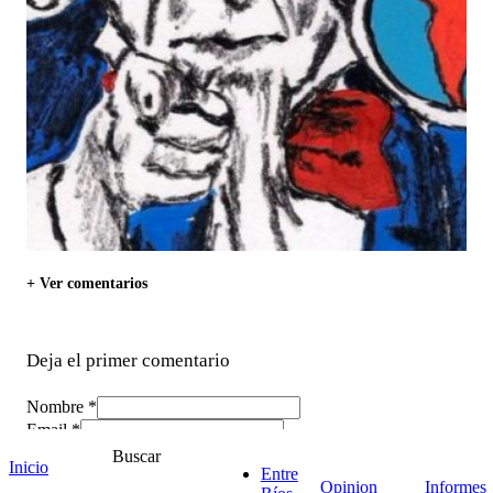
+ Ver comentarios
Deja el primer comentario
Nombre *
Email *
Comentario
*
Buscar
Inicio
Entre
Opinion
Informes