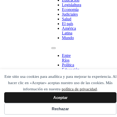
Educación
Legislaltura
Economía
Judiciales
Salud
El país
América
Latina
Mundo
¡Ponete en contacto!
Entre
Ríos
Política
Educación
Legislaltura
Este sitio usa cookies para analítica y para mejorar tu experiencia. Al
Escribe aquí abajo lo que desees buscar
Economía
luego presiona el botón "buscar"
hacer clic en «Aceptar» aceptas nuestro uso de las cookies. Más
Judiciales
Buscar
Buscar
Salud
información en nuestra
política de privacidad
.
O bien prueba
El país
Buscar en el archivo
Aceptar
América
Latina
Mundo
Rechazar
Secciones