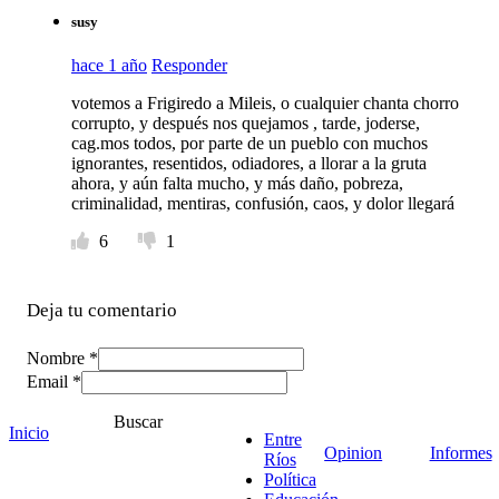
susy
hace 1 año
Responder
votemos a Frigiredo a Mileis, o cualquier chanta chorro
corrupto, y después nos quejamos , tarde, joderse,
cag.mos todos, por parte de un pueblo con muchos
ignorantes, resentidos, odiadores, a llorar a la gruta
ahora, y aún falta mucho, y más daño, pobreza,
criminalidad, mentiras, confusión, caos, y dolor llegará
6
1
Deja tu comentario
Nombre *
Email *
Comentario
*
Buscar
Inicio
Entre
Opinion
Informes
Ríos
Política