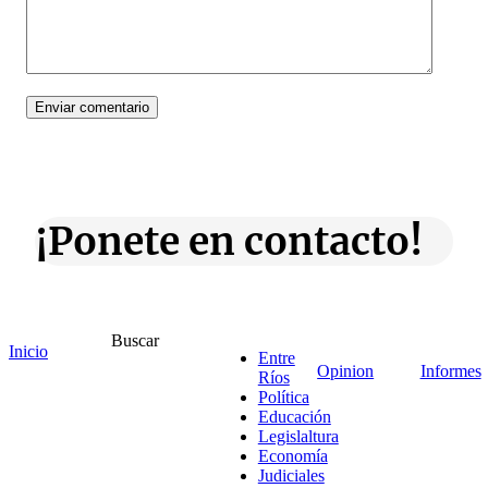
¡Ponete en contacto!
Escribe aquí abajo lo que desees buscar
Buscar
Inicio
Entre
luego presiona el botón "buscar"
Opinion
Informes
Ríos
Buscar
Buscar
Política
O bien prueba
Educación
Buscar en el archivo
Legislaltura
Economía
Judiciales