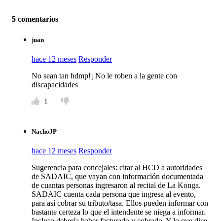
5 comentarios
juan
hace 12 meses
Responder
No sean tan hdmp!¡ No le roben a la gente con
discapacidades
1
NachoJP
hace 12 meses
Responder
Sugerencia para concejales: citar al HCD a autoridades
de SADAIC, que vayan con información documentada
de cuantas personas ingresaron al recital de La Konga.
SADAIC cuenta cada persona que ingresa al evento,
para así cobrar su tributo/tasa. Ellos pueden informar con
bastante certeza lo que el intendente se niega a informar.
Incluso debería haber facturado y cobrado. Y lo que dice