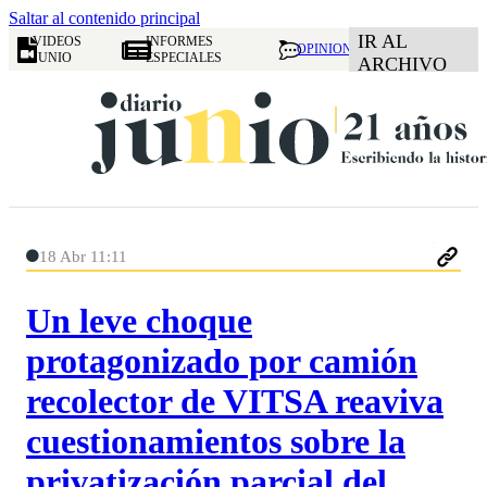
Saltar al contenido principal
IR AL
VIDEOS
INFORMES
OPINION
JUNIO
ESPECIALES
ARCHIVO
18 Abr 11:11
Un leve choque
protagonizado por camión
recolector de VITSA reaviva
cuestionamientos sobre la
privatización parcial del