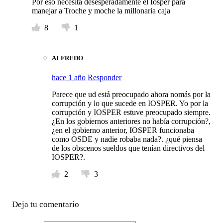
Por eso necesita desesperadamente el Iosper para
manejar a Troche y moche la millonaria caja
8
1
ALFREDO
hace 1 año
Responder
Parece que ud está preocupado ahora nomás por la
corrupción y lo que sucede en IOSPER. Yo por la
corrupción y IOSPER estuve preocupado siempre.
¿En los gobiernos anteriores no había corrupción?,
¿en el gobierno anterior, IOSPER funcionaba
como OSDE y nadie robaba nada?. ¿qué piensa
de los obscenos sueldos que tenían directivos del
IOSPER?.
2
3
Deja tu comentario