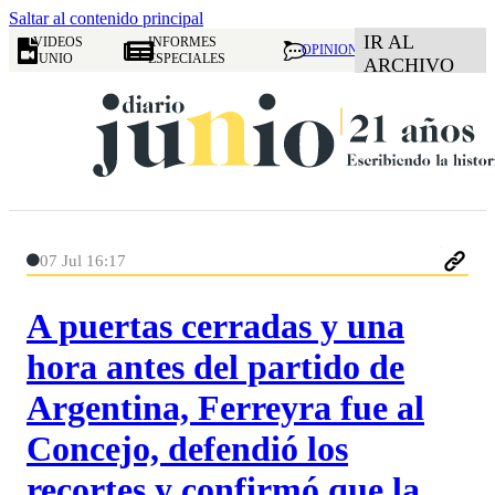
Saltar al contenido principal
IR AL
VIDEOS
INFORMES
OPINION
JUNIO
ESPECIALES
ARCHIVO
07 Jul 16:17
A puertas cerradas y una
hora antes del partido de
Argentina, Ferreyra fue al
Concejo, defendió los
recortes y confirmó que la