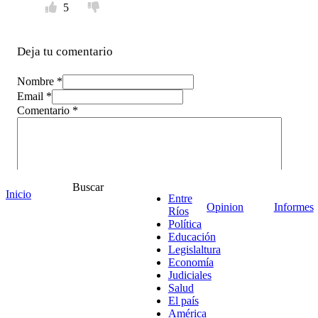
5
Deja tu comentario
Nombre *
Email *
Comentario
*
Buscar
Inicio
Entre
Opinion
Informes
Ríos
Política
Educación
Legislaltura
Economía
Judiciales
Salud
El país
¡Ponete en contacto!
América