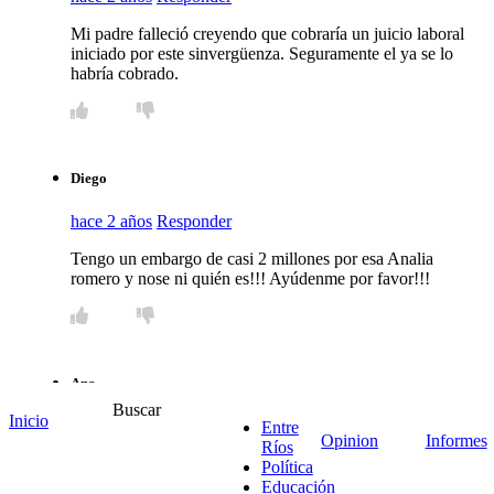
Mi padre falleció creyendo que cobraría un juicio laboral
iniciado por este sinvergüenza. Seguramente el ya se lo
habría cobrado.
Diego
hace 2 años
Responder
Tengo un embargo de casi 2 millones por esa Analia
romero y nose ni quién es!!! Ayúdenme por favor!!!
Ana
Buscar
Inicio
hace 2 años
Responder
Entre
Opinion
Informes
Ríos
El colegio de abogados es parte de la impunidad, en
Política
persona he denunciado a un abogado en el colegio, hace
Educación