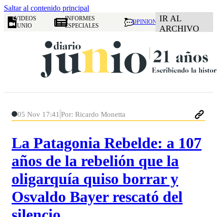
Saltar al contenido principal
IR AL
VIDEOS
INFORMES
OPINION
JUNIO
ESPECIALES
ARCHIVO
05 Nov 17:41
Por: Ricardo Monetta
La Patagonia Rebelde: a 107
años de la rebelión que la
oligarquía quiso borrar y
Osvaldo Bayer rescató del
silencio