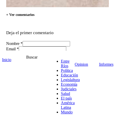
+ Ver comentarios
Deja el primer comentario
Nombre *
Email *
Comentario
*
Buscar
Inicio
Entre
Opinion
Informes
Ríos
Política
Educación
Legislaltura
Economía
Judiciales
Salud
El país
América
Latina
Mundo