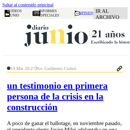
Saltar al contenido principal
IR AL
VIDEOS
INFORMES
OPINION
JUNIO
ESPECIALES
ARCHIVO
19 Mar 20:27
Por: Guillermo Coduri
un testimonio en primera
persona de la crisis en la
construcción
A poco de ganar el ballotage, en noviembre pasado,
el presidente electo Javier Milei adelantaba en una