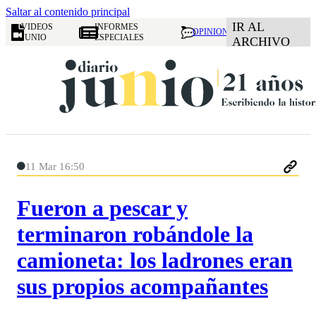
Saltar al contenido principal
IR AL
VIDEOS
INFORMES
OPINION
JUNIO
ESPECIALES
ARCHIVO
11 Mar 16:50
Fueron a pescar y
terminaron robándole la
camioneta: los ladrones eran
sus propios acompañantes