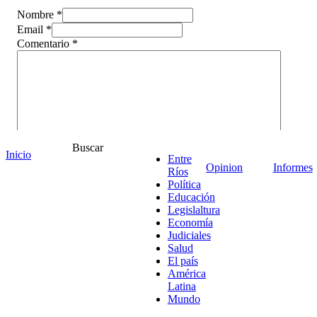
Nombre *
Email *
Comentario
*
Buscar
Inicio
Entre
Opinion
Informes
Ríos
Política
Educación
Legislaltura
Economía
Judiciales
¡Ponete en contacto!
Salud
El país
América
Latina
Mundo
Escribe aquí abajo lo que desees buscar