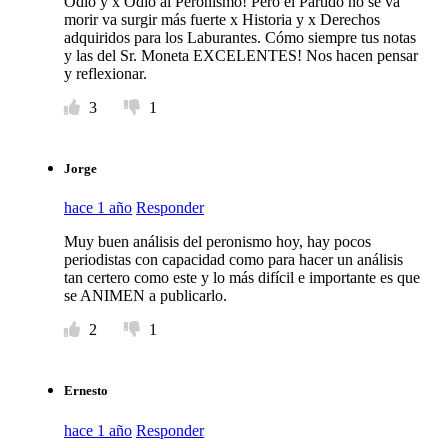
Odio y x Odio al Peronismo! Pero el Partido no se va
morir va surgir más fuerte x Historia y x Derechos
adquiridos para los Laburantes. Cómo siempre tus notas
y las del Sr. Moneta EXCELENTES! Nos hacen pensar
y reflexionar.
3
1
Jorge
hace 1 año
Responder
Muy buen análisis del peronismo hoy, hay pocos
periodistas con capacidad como para hacer un análisis
tan certero como este y lo más difícil e importante es que
se ANIMEN a publicarlo.
2
1
Ernesto
hace 1 año
Responder