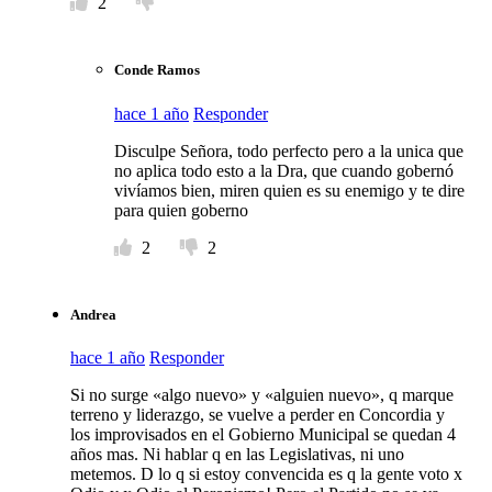
2
Conde Ramos
hace 1 año
Responder
Disculpe Señora, todo perfecto pero a la unica que
no aplica todo esto a la Dra, que cuando gobernó
vivíamos bien, miren quien es su enemigo y te dire
para quien goberno
2
2
Andrea
hace 1 año
Responder
Si no surge «algo nuevo» y «alguien nuevo», q marque
terreno y liderazgo, se vuelve a perder en Concordia y
los improvisados en el Gobierno Municipal se quedan 4
años mas. Ni hablar q en las Legislativas, ni uno
metemos. D lo q si estoy convencida es q la gente voto x