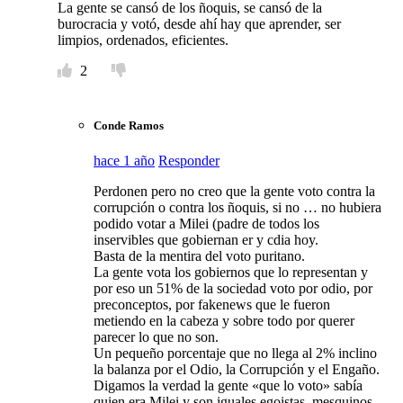
La gente se cansó de los ñoquis, se cansó de la
burocracia y votó, desde ahí hay que aprender, ser
limpios, ordenados, eficientes.
2
Conde Ramos
hace 1 año
Responder
Perdonen pero no creo que la gente voto contra la
corrupción o contra los ñoquis, si no … no hubiera
podido votar a Milei (padre de todos los
inservibles que gobiernan er y cdia hoy.
Basta de la mentira del voto puritano.
La gente vota los gobiernos que lo representan y
por eso un 51% de la sociedad voto por odio, por
preconceptos, por fakenews que le fueron
metiendo en la cabeza y sobre todo por querer
parecer lo que no son.
Un pequeño porcentaje que no llega al 2% inclino
la balanza por el Odio, la Corrupción y el Engaño.
Digamos la verdad la gente «que lo voto» sabía
quien era Milei y son iguales egoistas, mesquinos,