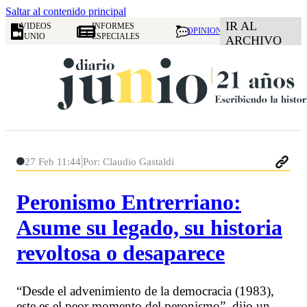
Saltar al contenido principal
IR AL
VIDEOS
INFORMES
OPINION
JUNIO
ESPECIALES
ARCHIVO
27 Feb 11:44
Por: Claudio Gastaldi
Peronismo Entrerriano:
Asume su legado, su historia
revoltosa o desaparece
“Desde el advenimiento de la democracia (1983),
este es el peor momento del peronismo”, dijo un