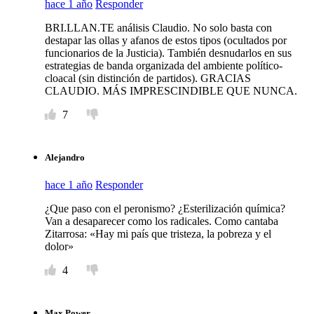
hace 1 año
Responder
BRI.LLAN.TE análisis Claudio. No solo basta con
destapar las ollas y afanos de estos tipos (ocultados por
funcionarios de la Justicia). También desnudarlos en sus
estrategias de banda organizada del ambiente político-
cloacal (sin distinción de partidos). GRACIAS
CLAUDIO. MÁS IMPRESCINDIBLE QUE NUNCA.
7
Alejandro
hace 1 año
Responder
¿Que paso con el peronismo? ¿Esterilización química?
Van a desaparecer como los radicales. Como cantaba
Zitarrosa: «Hay mi país que tristeza, la pobreza y el
dolor»
4
Max Power