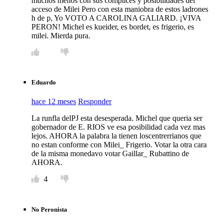
muchos menos con sus cómplices y posibilidades del
acceso de Milei Pero con esta maniobra de estos ladrones
h de p, Yo VOTO A CAROLINA GALIARD. ¡VIVA
PERON! Michel es kueider, es bordet, es frigerio, es
milei. Mierda pura.
Eduardo
hace 12 meses
Responder
La runfla delPJ esta desesperada. Michel que queria ser
gobernador de E. RIOS ve esa posibilidad cada vez mas
lejos. AHORA la palabra la tienen loscentrerrianos que
no estan conforme con Milei_ Frigerio. Votar la otra cara
de la misma monedavo votar Gaillar_ Rubattino de
AHORA.
4
No Peronista