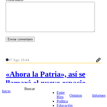
07 Ago 19:44
«Ahora la Patria», así se
llamará el nuevo espacio
Buscar
político que lidera la
Inicio
Entre
Opinion
Informes
Ríos
diputada Gaillard luego de
Política
Educación