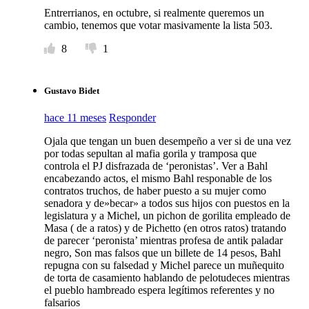
Entrerrianos, en octubre, si realmente queremos un
cambio, tenemos que votar masivamente la lista 503.
8
1
Gustavo Bidet
hace 11 meses
Responder
Ojala que tengan un buen desempeño a ver si de una vez
por todas sepultan al mafia gorila y tramposa que
controla el PJ disfrazada de ‘peronistas’. Ver a Bahl
encabezando actos, el mismo Bahl responable de los
contratos truchos, de haber puesto a su mujer como
senadora y de»becar» a todos sus hijos con puestos en la
legislatura y a Michel, un pichon de gorilita empleado de
Masa ( de a ratos) y de Pichetto (en otros ratos) tratando
de parecer ‘peronista’ mientras profesa de antik paladar
negro, Son mas falsos que un billete de 14 pesos, Bahl
repugna con su falsedad y Michel parece un muñequito
de torta de casamiento hablando de pelotudeces mientras
el pueblo hambreado espera legítimos referentes y no
falsarios