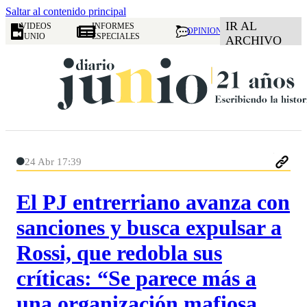
Saltar al contenido principal
IR AL
VIDEOS
INFORMES
OPINION
JUNIO
ESPECIALES
ARCHIVO
24 Abr 17:39
El PJ entrerriano avanza con
sanciones y busca expulsar a
Rossi, que redobla sus
críticas: “Se parece más a
una organización mafiosa