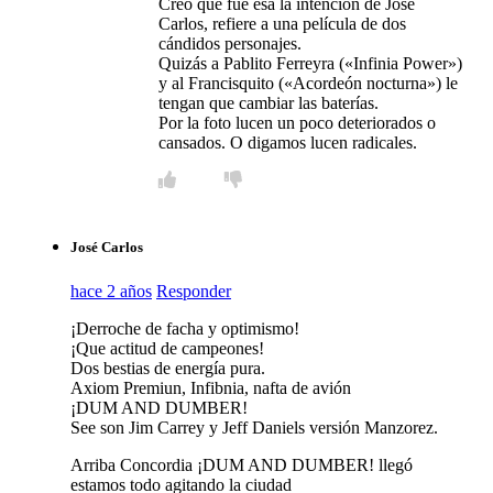
Creo que fue esa la intención de José
Carlos, refiere a una película de dos
cándidos personajes.
Quizás a Pablito Ferreyra («Infinia Power»)
y al Francisquito («Acordeón nocturna») le
tengan que cambiar las baterías.
Por la foto lucen un poco deteriorados o
cansados. O digamos lucen radicales.
José Carlos
hace 2 años
Responder
¡Derroche de facha y optimismo!
¡Que actitud de campeones!
Dos bestias de energía pura.
Axiom Premiun, Infibnia, nafta de avión
¡DUM AND DUMBER!
See son Jim Carrey y Jeff Daniels versión Manzorez.
Arriba Concordia ¡DUM AND DUMBER! llegó
estamos todo agitando la ciudad