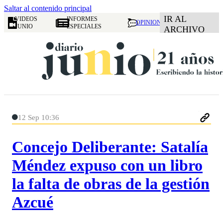
Saltar al contenido principal
IR AL
VIDEOS
INFORMES
OPINION
JUNIO
ESPECIALES
ARCHIVO
12 Sep 10:36
Concejo Deliberante: Satalía
Méndez expuso con un libro
la falta de obras de la gestión
Azcué