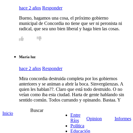
hace 2 años
Responder
Bueno, hagamos una cosa, el próximo gobierno
municipal de Concordia no tiene que ser ni peronista ni
radical, que sea uno bien liberal y haga bien las cosas.
María luz
hace 2 años
Responder
Mira concordia destruida completa por los gobiernos
anteriores y se animan a abrir la boca. Sinvergüenzas. A
quien les hablan??. Claro que está todo destruido. O no
veían como iba esta ciudad. Harta de gente hablando sin
sentido común. Todos currando y opinando. Bastaa. Y
dejen que de a poco resuelvan las barbaridades que hizo
Buscar
el peronismo o mejor dicho la gente de mal. Acá no hay
Inicio
Entre
gente de bien.
Opinion
Informes
Ríos
Política
Educación