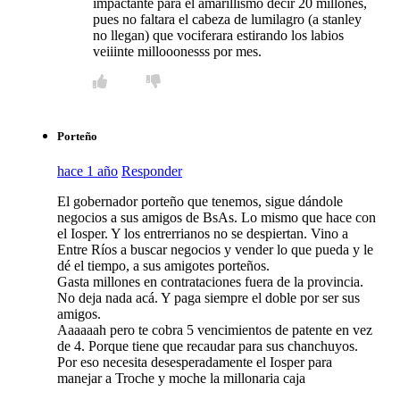
impactante para el amarillismo decir 20 millones,
pues no faltara el cabeza de lumilagro (a stanley
no llegan) que vociferara estirando los labios
veiiinte millooonesss por mes.
Porteño
hace 1 año
Responder
El gobernador porteño que tenemos, sigue dándole
negocios a sus amigos de BsAs. Lo mismo que hace con
el Iosper. Y los entrerrianos no se despiertan. Vino a
Entre Ríos a buscar negocios y vender lo que pueda y le
dé el tiempo, a sus amigotes porteños.
Gasta millones en contrataciones fuera de la provincia.
No deja nada acá. Y paga siempre el doble por ser sus
amigos.
Aaaaaah pero te cobra 5 vencimientos de patente en vez
de 4. Porque tiene que recaudar para sus chanchuyos.
Por eso necesita desesperadamente el Iosper para
manejar a Troche y moche la millonaria caja