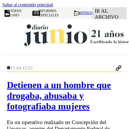
Saltar al contenido principal
IR AL
VIDEOS
INFORMES
OPINION
JUNIO
ESPECIALES
ARCHIVO
15 Jul 15:22
Detienen a un hombre que
drogaba, abusaba y
fotografiaba mujeres
En un operativo realizado en Concepción del
Uruguay, agentes del Departamento Federal de