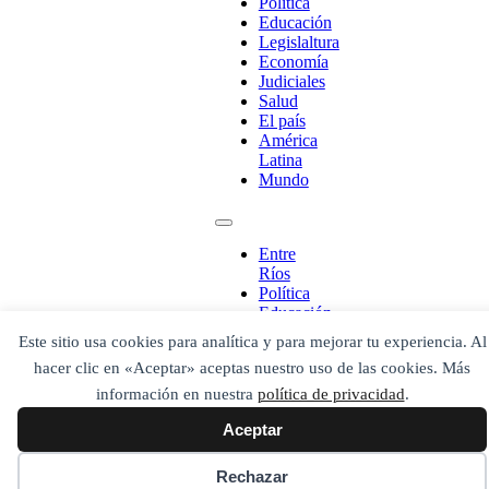
Política
Educación
Legislaltura
Economía
Judiciales
Salud
El país
América
Latina
Mundo
¡Ponete en contacto!
Entre
Ríos
Política
Educación
Legislaltura
Escribe aquí abajo lo que desees buscar
Este sitio usa cookies para analítica y para mejorar tu experiencia. Al
Economía
luego presiona el botón "buscar"
hacer clic en «Aceptar» aceptas nuestro uso de las cookies. Más
Judiciales
Buscar
Buscar
Salud
información en nuestra
política de privacidad
.
O bien prueba
El país
Buscar en el archivo
Aceptar
América
Latina
Mundo
Rechazar