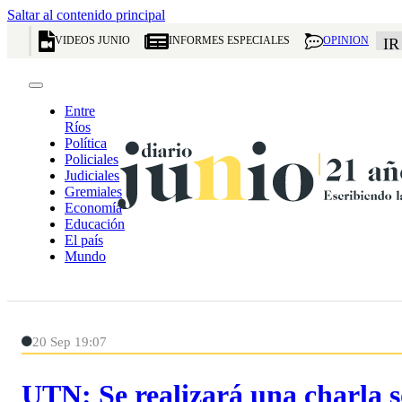
Saltar al contenido principal
VIDEOS JUNIO
INFORMES ESPECIALES
OPINION
IR
Entre
Ríos
Política
Policiales
Judiciales
Gremiales
Economía
Educación
El país
Mundo
20 Sep 19:07
UTN: Se realizará una charla s